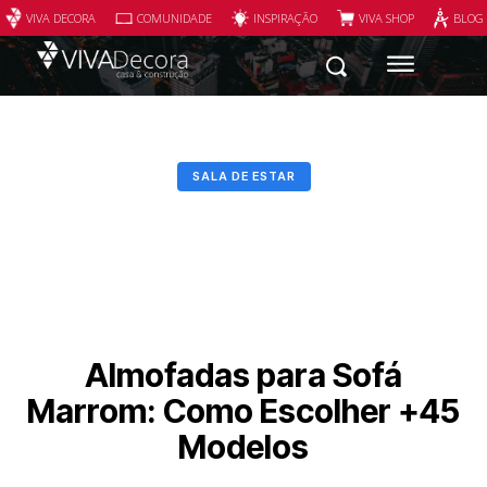
VIVA DECORA
COMUNIDADE
INSPIRAÇÃO
VIVA SHOP
BLOG
SALA DE ESTAR
Almofadas para Sofá
Marrom: Como Escolher +45
Modelos