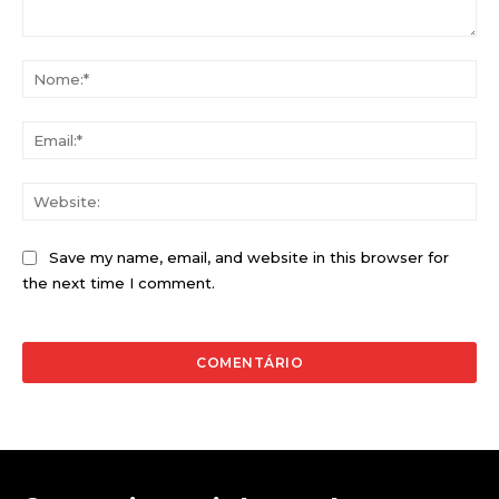
Comentário:
No
Ema
Web
Save my name, email, and website in this browser for
the next time I comment.