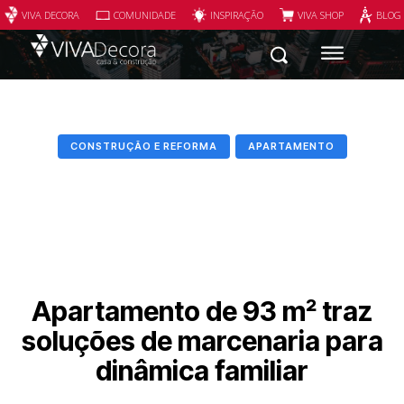
VIVA DECORA
COMUNIDADE
INSPIRAÇÃO
VIVA SHOP
BLOG
CONSTRUÇÃO E REFORMA
APARTAMENTO
Apartamento de 93 m² traz
soluções de marcenaria para
dinâmica familiar