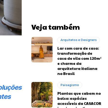
Veja também
Arquitetos e Designers
Lar com cara de casa:
transformação de
casa de vila com 120m²
e charme da
arquitetura italiana
no Brasil
Paisagismo
soluções
Plantas que cabem no
ntes
bolso: espécies
acessíveis da CASACOR