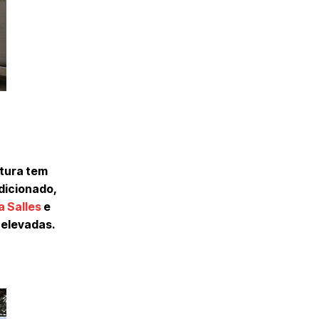
etura tem
dicionado,
a Salles
e
 elevadas.