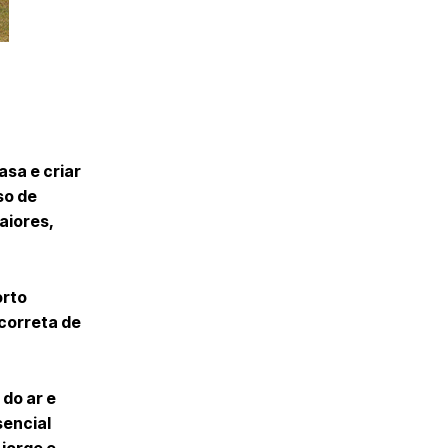
asa e criar
so de
aiores,
orto
 correta de
do ar e
sencial