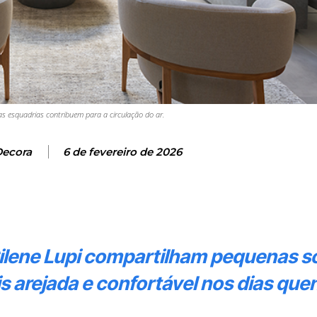
las esquadrias contribuem para a circulação do ar.
Decora
6 de fevereiro de 2026
e Cilene Lupi compartilham pequenas 
is arejada e confortável nos dias que