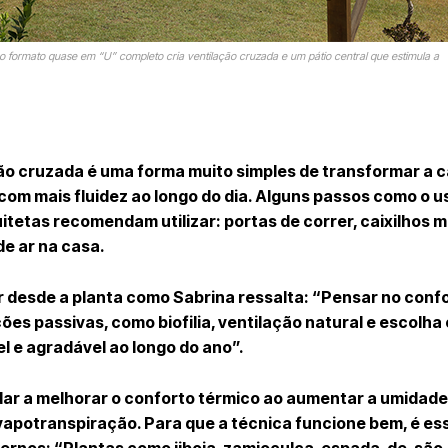
 o formato quase em “U” completo cria ventilação cruzada e um pátio central que estimula a
ção cruzada é uma forma muito simples de transformar a c
 com mais fluidez ao longo do dia. Alguns passos como o u
tetas recomendam utilizar: portas de correr, caixilhos m
e ar na casa.
r desde a planta como Sabrina ressalta: “Pensar no conf
es passivas, como biofilia, ventilação natural e escolha
l e agradável ao longo do ano”.
dar a melhorar o conforto térmico ao aumentar a umidade 
apotranspiração. Para que a técnica funcione bem, é es