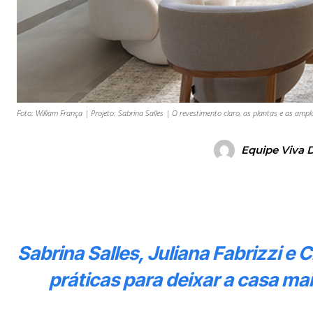
Foto: William França | Projeto: Sabrina Salles | O revestimento claro, as plantas e as amp
Equipe Viva 
Sabrina Salles, Juliana Fabrizzi 
práticas para deixar a casa ma