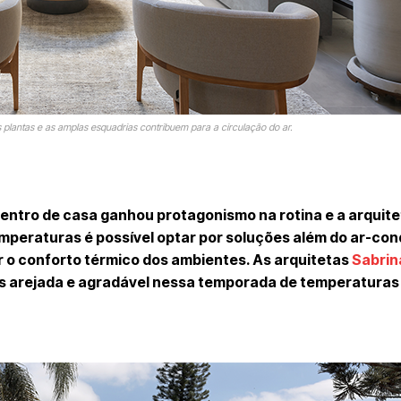
s plantas e as amplas esquadrias contribuem para a circulação do ar.
dentro de casa ganhou protagonismo na rotina e a arquit
mperaturas é possível optar por soluções além do ar-con
r o conforto térmico dos ambientes. As arquitetas
Sabrin
s arejada e agradável nessa temporada de temperaturas