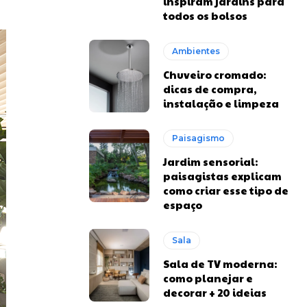
inspiram jardins para
todos os bolsos
Ambientes
Chuveiro cromado:
dicas de compra,
instalação e limpeza
Paisagismo
Jardim sensorial:
paisagistas explicam
como criar esse tipo de
espaço
Sala
Sala de TV moderna:
como planejar e
decorar + 20 ideias