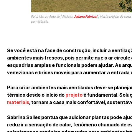
Foto: Marco Antonio | Projeto:
Juliana Fabrizzi
| Neste projeto de casa
convivência
Se você está na fase de construção, incluir a ventila
ambientes mais frescos, pois permite que o ar circule
esquadrias amplas e funcionais podem ajudar. As arqui
venezianas e brises móveis para aumentar a entrada d
Para criar ambientes mais ventilados deve-se planeja
térmico desde o início do
projeto
é fundamental. Soluçõ
materiais
, tornam a casa mais confortável, sustentáve
Sabrina Salles pontua que adicionar plantas pode aju
reduzir a sensação de calor, fenômeno chamado de ev