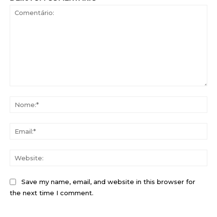
Comentário:
No
Ema
Web
Save my name, email, and website in this browser for
the next time I comment.