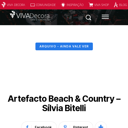
VIVA DECORA
COMUNIDADE
INSPIRAÇÃO
VIVA SHOP
BLOG
ARQUIVO - AINDA VALE VER
Artefacto Beach & Country –
Sílvia Bitelli
Facebook
Pinterest