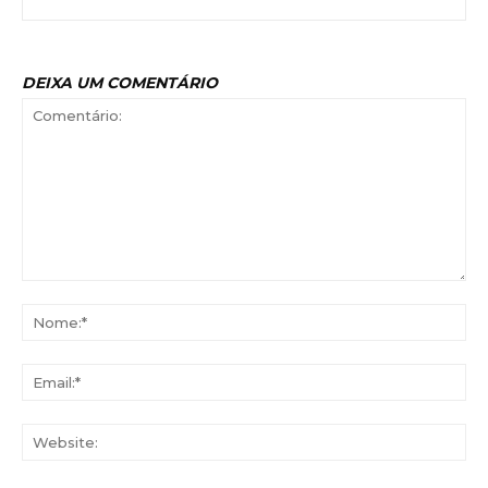
DEIXA UM COMENTÁRIO
Comentário:
No
Ema
Web