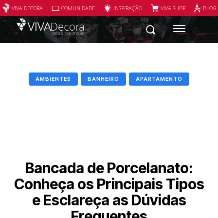
VIVA DECORA
COMUNIDADE
INSPIRAÇÃO
VIVA SHOP
BLOG
AMBIENTES
BANHEIRO
APARTAMENTO
Bancada de Porcelanato:
Conheça os Principais Tipos
e Esclareça as Dúvidas
Frequentes