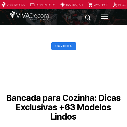
VIVA DECORA
COMUNIDADE
INSPIRAÇÃO
VIVA SHOP
BLOG
COZINHA
Bancada para Cozinha: Dicas
Exclusivas +63 Modelos
Lindos