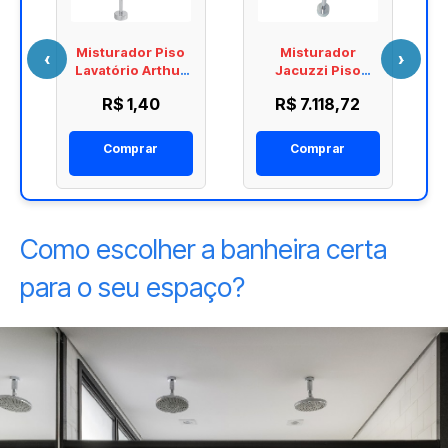
e
Misturador Piso
Misturador
‹
›
Lavatório Arthur
Jacuzzi Piso
Casas Cromado
Dharma Cromado
R$ 1,40
R$ 7.118,72
1865.C101
99800856
Comprar
Comprar
Como escolher a banheira certa
para o seu espaço?