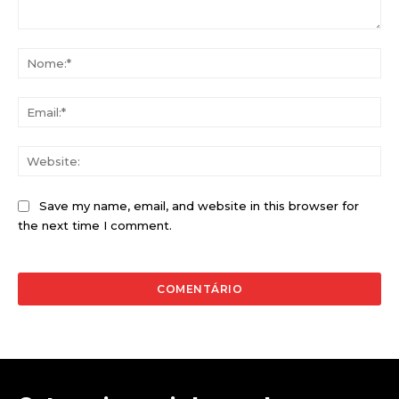
Comentário:
No
Ema
Web
Save my name, email, and website in this browser for
the next time I comment.