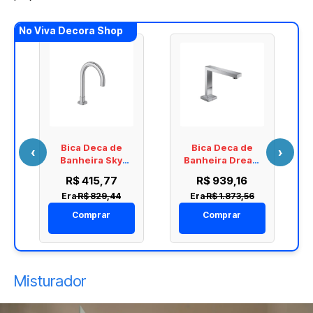
No Viva Decora Shop
Bica Deca de
Bica Deca de
‹
›
Banheira Sky
Banheira Dream
e
Mesa 2170.C25
Mesa 2170.C87
R$ 415,77
R$ 939,16
Era
R$ 829,44
Era
R$ 1.873,56
Comprar
Comprar
Misturador