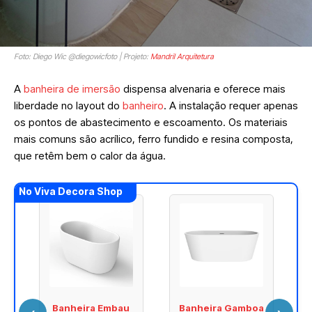
Foto: Diego Wic @diegowicfoto | Projeto:
Mandril Arquitetura
A
banheira de imersão
dispensa alvenaria e oferece mais
liberdade no layout do
banheiro
. A instalação requer apenas
os pontos de abastecimento e escoamento. Os materiais
mais comuns são acrílico, ferro fundido e resina composta,
que retêm bem o calor da água.
No Viva Decora Shop
i
Banheira Embau
Banheira Gamboa