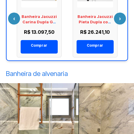
i
Banheira Jacuzzi
Banheira Jacuzzi
‹
›
s
Carina Dupla G4
Pieta Dupla com
z
170x110
Blower 180x120
R$ 13.097,50
R$ 26.241,10
CA170110G4A
PA180120A
Comprar
Comprar
Banheira de alvenaria