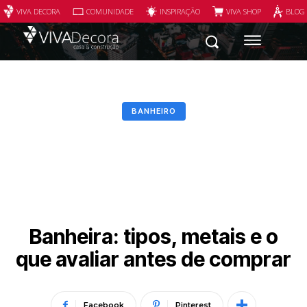
VIVA DECORA
COMUNIDADE
INSPIRAÇÃO
VIVA SHOP
BLOG
BANHEIRO
Banheira: tipos, metais e o
que avaliar antes de comprar
Facebook
Pinterest