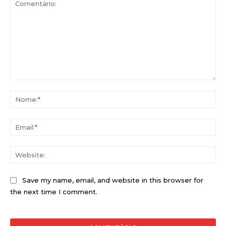
Comentário:
No
Ema
Web
Save my name, email, and website in this browser for
the next time I comment.