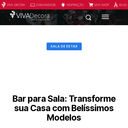
VIVA DECORA
COMUNIDADE
INSPIRAÇÃO
VIVA SHOP
BLOG
SALA DE ESTAR
Bar para Sala: Transforme
sua Casa com Belíssimos
Modelos