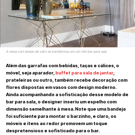
A mesa com tampo de vidro se transformou em um mini bar para sala
Além das garrafas com bebidas, taças e cálices, o
móvel, seja aparador,
buffet para sala de jantar
,
prateleiras ou outro, também recebe decoração com
flores dispostas em vasos com design moderno.
Ainda acompanhando a sofisticação desse modelo de
bar para sala, o designer inseriu um espelho com
dimensão semelhante à mesa. Note que uma bandeja
foi suficiente para montar o barzinho, e claro, os
móveis e itens ao redor promovem um toque
despretensioso e sofisticado para o bar.