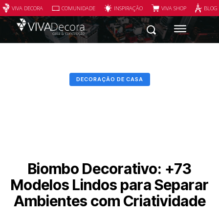
VIVA DECORA
COMUNIDADE
INSPIRAÇÃO
VIVA SHOP
BLOG
DECORAÇÃO DE CASA
Biombo Decorativo: +73
Modelos Lindos para Separar
Ambientes com Criatividade