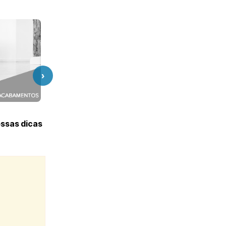
›
ossas dicas