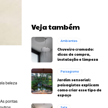
Veja também
Ambientes
Chuveiro cromado:
dicas de compra,
instalação e limpeza
Paisagismo
Jardim sensorial:
ela beleza
paisagistas explicam
como criar esse tipo de
espaço
 As pontas
 outros
Sala