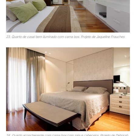
23. Quarto de casal bem iluminado com cama box. Projeto de Jaqueline Frauches
24. Quarto aconchegante com cama box com saia e cabeceira. Projeto de Deborah