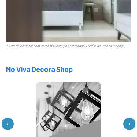
1. Quarto de casal com cama box com pés cromados. Projeto de Rico Mendonça
No Viva Decora Shop
‹
›