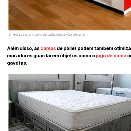
2. Veja só como a cama de pallet pintada fica diferente
Além disso, as
camas
de pallet podem também otimizar
moradores guardarem objetos como o
jogo de cama
o
gavetas.