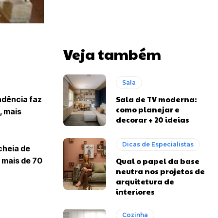
Veja também
Sala
Sala de TV moderna:
ndência faz
como planejar e
, mais
decorar + 20 ideias
Dicas de Especialistas
cheia de
e mais de 70
Qual o papel da base
neutra nos projetos de
arquitetura de
interiores
Cozinha