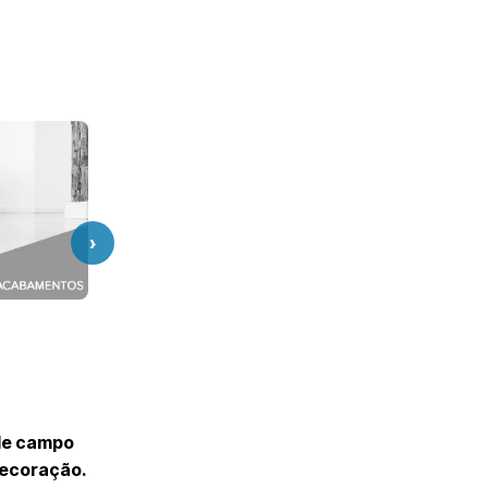
›
 de campo
 decoração.