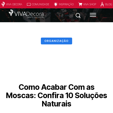
VIVA DECORA
COMUNIDADE
INSPIRAÇÃO
VIVA SHOP
BLOG
ORGANIZAÇÃO
Como Acabar Com as
Moscas: Confira 10 Soluções
Naturais