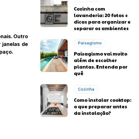
Cozinha com
lavanderia: 20 fotos +
dicas para organizar e
separar os ambientes
onais. Outro
Paisagismo
 janelas de
spaço.
Paisagismo vai muito
além de escolher
plantas. Entenda por
quê
Cozinha
Como instalar cooktop:
o que preparar antes
da instalação?