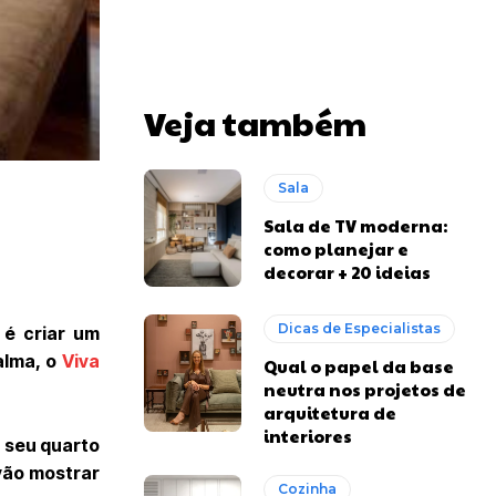
Veja também
Sala
Sala de TV moderna:
como planejar e
decorar + 20 ideias
Dicas de Especialistas
 é criar um
alma, o
Viva
Qual o papel da base
neutra nos projetos de
arquitetura de
interiores
e seu quarto
vão mostrar
Cozinha