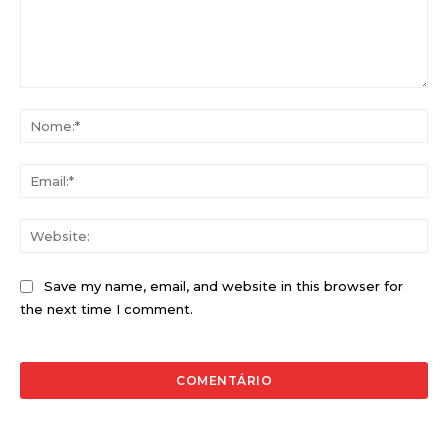
Comentário:
No
Ema
Web
Save my name, email, and website in this browser for
the next time I comment.