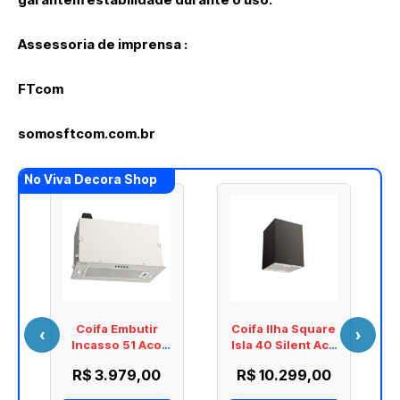
Assessoria de imprensa :
FTcom
somosftcom.com.br
No Viva Decora Shop
Coifa Embutir
Coifa Ilha Square
‹
›
n
Incasso 51 Aco
Isla 40 Silent Aco
Inox Acetinado
Inox Black Steel
R$ 3.979,00
R$ 10.299,00