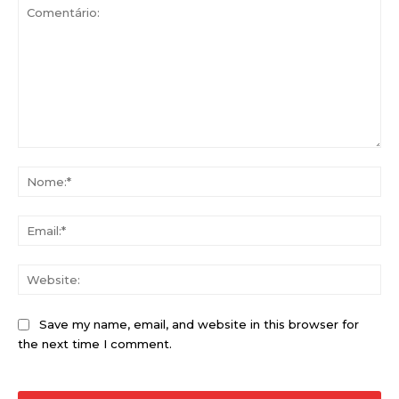
Comentário:
No
Ema
Web
Save my name, email, and website in this browser for
the next time I comment.