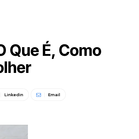
O Que É, Como
olher
Linkedin
Email