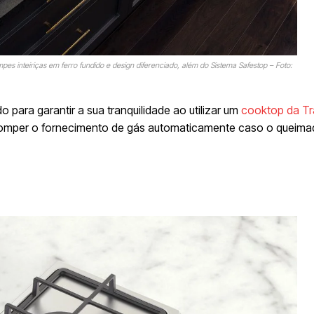
es inteiriças em ferro fundido e design diferenciado, além do Sistema Safestop – Foto:
para garantir a sua tranquilidade ao utilizar um
cooktop da T
erromper o fornecimento de gás automaticamente caso o queim