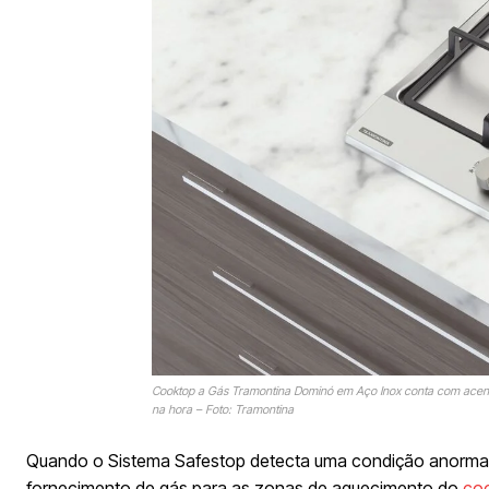
Cooktop a Gás Tramontina Dominó em Aço Inox conta com acend
na hora – Foto: Tramontina
Quando o Sistema Safestop detecta uma condição anormal,
fornecimento de gás para as zonas de aquecimento do
co