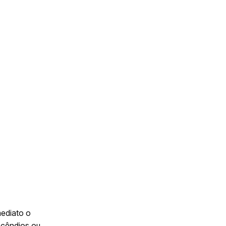
mediato o
incêndios ou