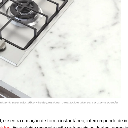
imento superautomático – basta pressionar o manípulo e girar para a chama acender
 ele entra em ação de forma instantânea, interrompendo de i
oktop
. Essa rápida resposta evita potenciais acidentes, como 