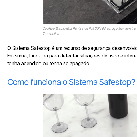
Cooktop Tramontina Penta Inox Full 5GX 90 em aço inox tem tremp
Tramontina
O Sistema Safestop é um recurso de segurança desenvolvido 
Em suma, funciona para detectar situações de risco e int
tenha acendido ou tenha se apagado.
Como funciona o Sistema Safestop?