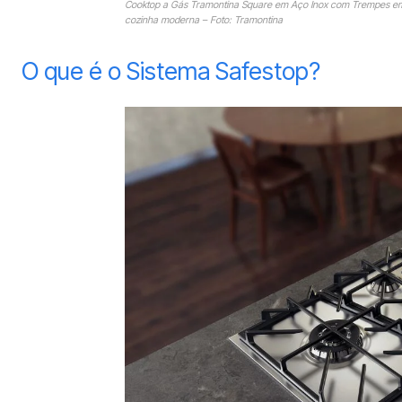
Cooktop a Gás Tramontina Square em Aço Inox com Trempes em 
cozinha moderna – Foto: Tramontina
O que é o Sistema Safestop?