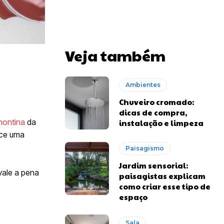
Veja também
Ambientes
Chuveiro cromado:
dicas de compra,
montina
da
instalação e limpeza
ece uma
Paisagismo
Jardim sensorial:
vale a pena
paisagistas explicam
como criar esse tipo de
espaço
Sala