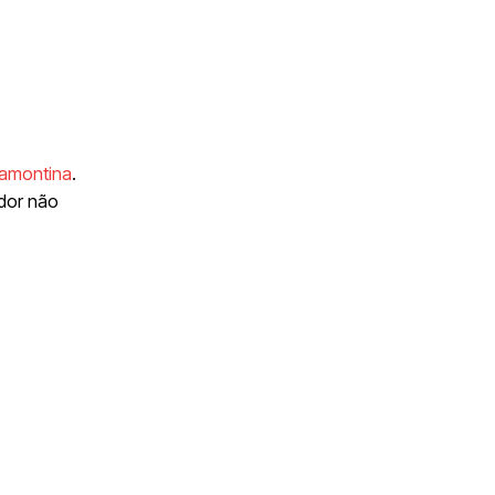
ramontina
.
ador não