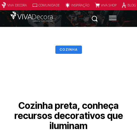
VIVA DECORA
COMUNIDADE
INSPIRAÇÃO
VIVA SHOP
BLOG
COZINHA
Cozinha preta, conheça
recursos decorativos que
iluminam