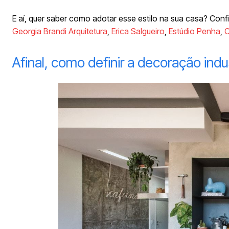
E aí, quer saber como adotar esse estilo na sua casa? Conf
Georgia Brandi Arquitetura
,
Erica Salgueiro
,
Estúdio Penha
,
C
Afinal, como definir a decoração indu