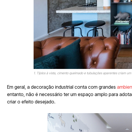
1. Tijolos à vista, cimento queimado e tubulações aparentes criam um a
Em geral, a decoração industrial conta com grandes
ambien
entanto, não é necessário ter um espaço amplo para adotar
criar o efeito desejado.