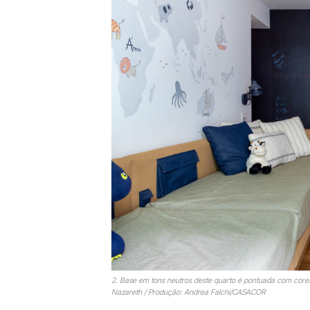
2. Base em tons neutros deste quarto é pontuada com cores v
Nazareth / Produção: Andrea Falchi/CASACOR