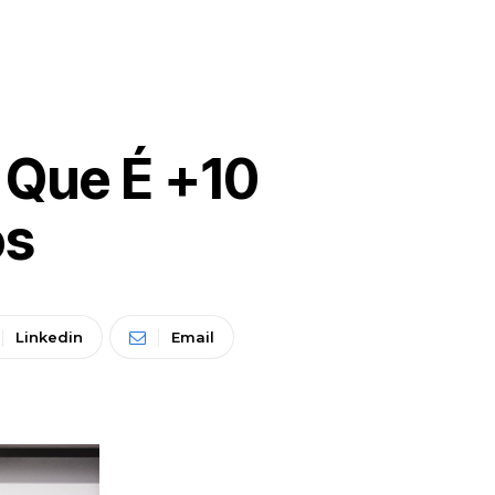
 Que É +10
os
Linkedin
Email