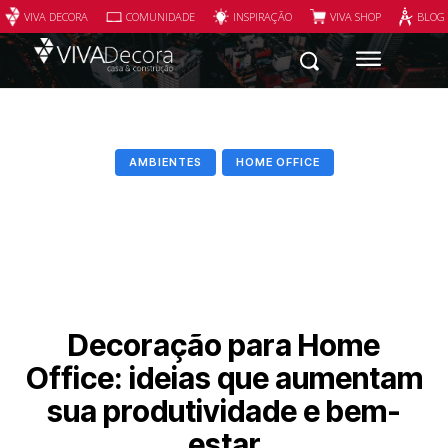
VIVA DECORA
COMUNIDADE
INSPIRAÇÃO
VIVA SHOP
BLOG
AMBIENTES
HOME OFFICE
Decoração para Home
Office: ideias que aumentam
sua produtividade e bem-
estar