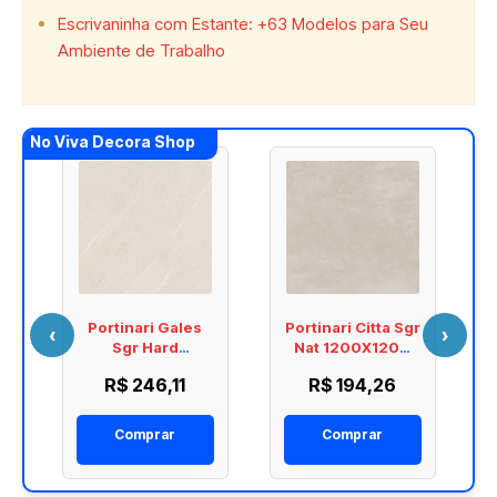
Escrivaninha com Estante: +63 Modelos para Seu
Ambiente de Trabalho
No Viva Decora Shop
r
Portinari Gales
Portinari Citta Sgr
‹
›
Sgr Hard
Nat 1200X1200
1200X1200
6061589A
R$ 246,11
R$ 194,26
6061605A
Comprar
Comprar