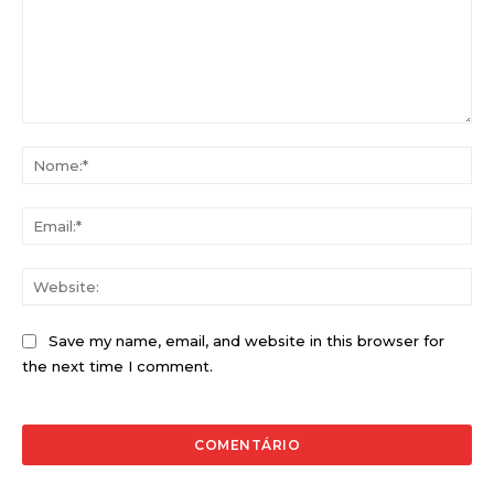
Comentário:
No
Ema
Web
Save my name, email, and website in this browser for
the next time I comment.