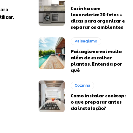
Cozinha com
para
lavanderia: 20 fotos +
ilizar.
dicas para organizar e
separar os ambientes
Paisagismo
Paisagismo vai muito
além de escolher
plantas. Entenda por
quê
Cozinha
Como instalar cooktop:
o que preparar antes
da instalação?