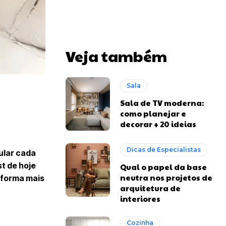
Veja também
Sala
Sala de TV moderna:
como planejar e
decorar + 20 ideias
Dicas de Especialistas
ular cada
st de hoje
Qual o papel da base
neutra nos projetos de
 forma mais
arquitetura de
interiores
Cozinha