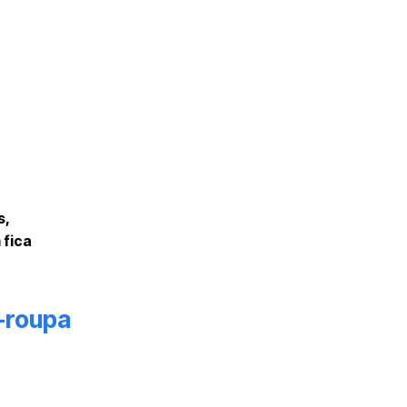
s,
 fica
-roupa