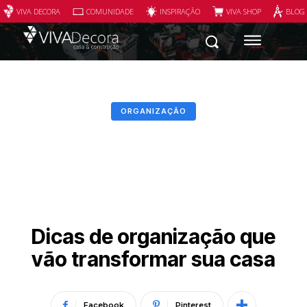
VIVA DECORA
COMUNIDADE
INSPIRAÇÃO
VIVA SHOP
BLOG
ORGANIZAÇÃO
Dicas de organização que
vão transformar sua casa
Facebook
Pinterest