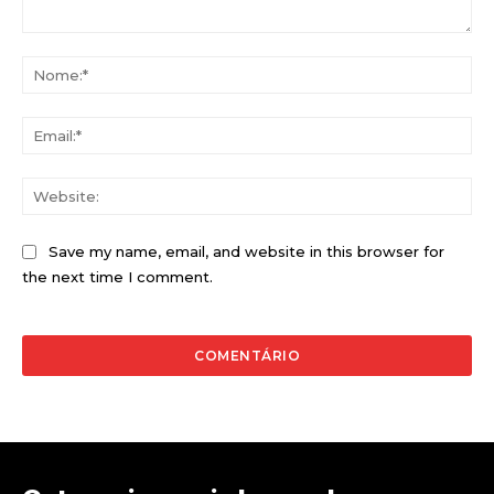
Comentário:
No
Ema
Web
Save my name, email, and website in this browser for
the next time I comment.