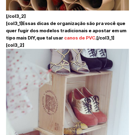
[/col3_2]
[col3_1]Essas dicas de organização são pra você que
quer fugir dos modelos tradicionais e apostar em um
tipo mais DIY,que tal usar
canos de PVC
.[/col3_1]
[col3_2]