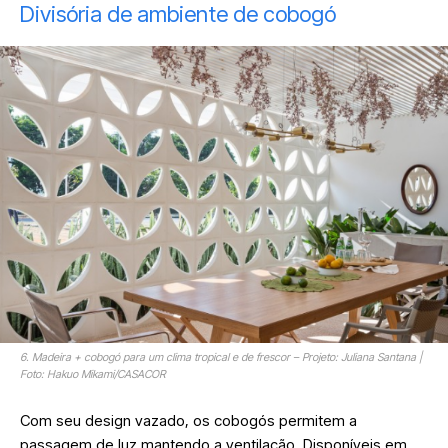
Divisória de ambiente de cobogó
6. Madeira + cobogó para um clima tropical e de frescor – Projeto: Juliana Santana |
Foto: Hakuo Mikami/CASACOR
Com seu design vazado, os cobogós permitem a
passagem de luz mantendo a ventilação. Disponíveis em