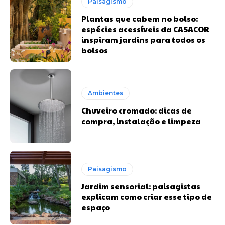
Paisagismo
Plantas que cabem no bolso:
espécies acessíveis da CASACOR
inspiram jardins para todos os
bolsos
Ambientes
Chuveiro cromado: dicas de
compra, instalação e limpeza
Paisagismo
Jardim sensorial: paisagistas
explicam como criar esse tipo de
espaço