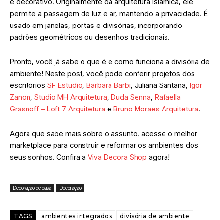
e decorativo.
Originalmente da arquitetura islâmica, ele
permite a passagem de luz e ar, mantendo a privacidade. É
usado em janelas, portas e divisórias, incorporando
padrões geométricos ou desenhos tradicionais.
Pronto, você já sabe o que é e como funciona a divisória de
ambiente! Neste post, você pode conferir projetos dos
escritórios
SP Estúdio
,
Bárbara Barbi
, Juliana Santana,
Igor
Zanon
,
Studio MH Arquitetura
,
Duda Senna
,
Rafaella
Grasnoff – Loft 7 Arquitetura
e
Bruno Moraes Arquitetura
.
Agora que sabe mais sobre o assunto, acesse o melhor
marketplace para construir e reformar os ambientes dos
seus sonhos. Confira a
Viva Decora Shop
agora!
Decoração de casa
Decoração
TAGS
ambientes integrados
divisória de ambiente