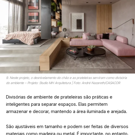
9. Neste projeto, o desnivelamento do chão e as prateleiras serviram como divisória
do ambiente – Projeto: Studio MH Arquitetura | Foto: André Nazareth/CASACOR
Divisórias de ambiente de prateleiras são práticas e
inteligentes para separar espaços. Elas permitem
armazenar e decorar, mantendo a área iluminada e arejada.
São ajustáveis em tamanho e podem ser feitas de diversos
materiais como madeira ou metal. É importante, no entanto,