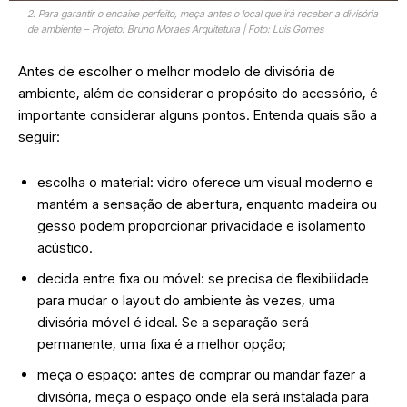
2. Para garantir o encaixe perfeito, meça antes o local que irá receber a divisória
de ambiente – Projeto: Bruno Moraes Arquitetura | Foto: Luis Gomes
Antes de escolher o melhor modelo de divisória de
ambiente, além de considerar o propósito do acessório, é
importante considerar alguns pontos. Entenda quais são a
seguir:
escolha o material: vidro oferece um visual moderno e
mantém a sensação de abertura, enquanto madeira ou
gesso podem proporcionar privacidade e isolamento
acústico.
decida entre fixa ou móvel: se precisa de flexibilidade
para mudar o layout do ambiente às vezes, uma
divisória móvel é ideal. Se a separação será
permanente, uma fixa é a melhor opção;
meça o espaço: antes de comprar ou mandar fazer a
divisória, meça o espaço onde ela será instalada para