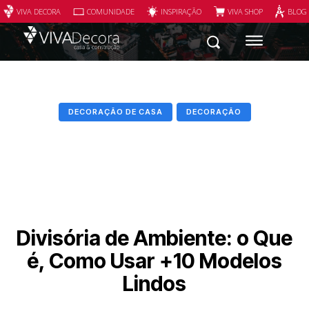
VIVA DECORA
COMUNIDADE
INSPIRAÇÃO
VIVA SHOP
BLOG
DECORAÇÃO DE CASA
DECORAÇÃO
Divisória de Ambiente: o Que
é, Como Usar +10 Modelos
Lindos