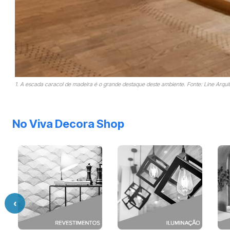
1. A escada caracol de madeira é o grande destaque deste ambiente. Fonte: Line Arqui
No Viva Decora Shop
‹