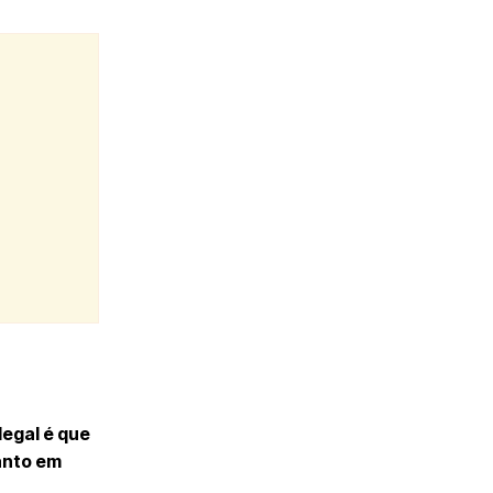
legal é que
anto em