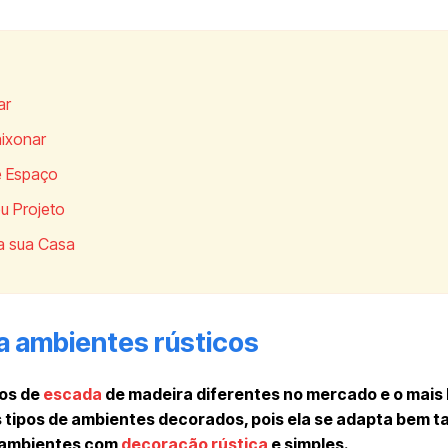
ar
aixonar
e Espaço
eu Projeto
a sua Casa
a ambientes rústicos
los de
escada
de madeira diferentes no mercado e o mais 
 tipos de ambientes decorados, pois ela se adapta bem t
s ambientes com
decoração rústica
e simples.