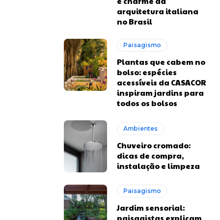
e charme da
arquitetura italiana
no Brasil
Paisagismo
Plantas que cabem no
bolso: espécies
acessíveis da CASACOR
inspiram jardins para
todos os bolsos
Ambientes
Chuveiro cromado:
dicas de compra,
instalação e limpeza
Paisagismo
Jardim sensorial:
paisagistas explicam