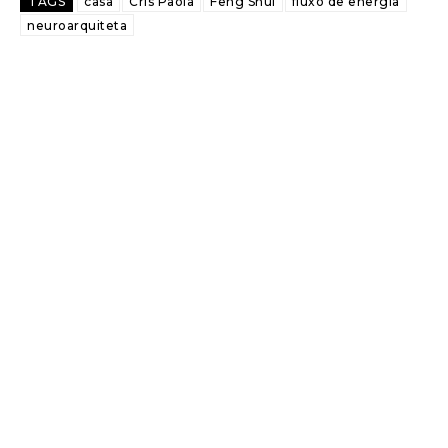
TAGS
casa
Cris Paola
Feng Shui
fluxo de energia
neuroarquiteta