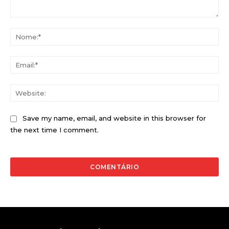
Comentário:
No
Ema
Web
Save my name, email, and website in this browser for
the next time I comment.