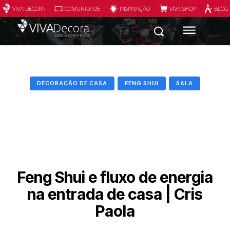
VIVA DECORA
COMUNIDADE
INSPIRAÇÃO
VIVA SHOP
BLOG
DECORAÇÃO DE CASA
FENG SHUI
SALA
Feng Shui e fluxo de energia
na entrada de casa | Cris
Paola