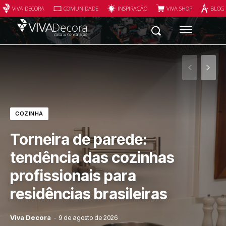
VIVA DECORA
COMUNIDADE
INSPIRAÇÃO
VIVA SHOP
BLOG
COZINHA
Torneira de parede:
tendência das cozinhas
profissionais para
residências brasileiras
Viva Decora
-
9 de agosto de 2026