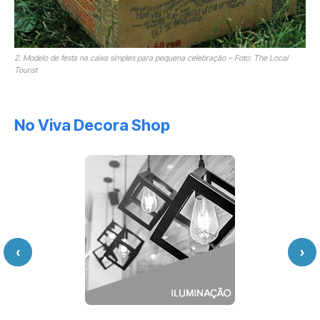
2. Modelo de festa na caixa simples para pequena celebração – Foto: The Local
Tourist
No Viva Decora Shop
‹
›