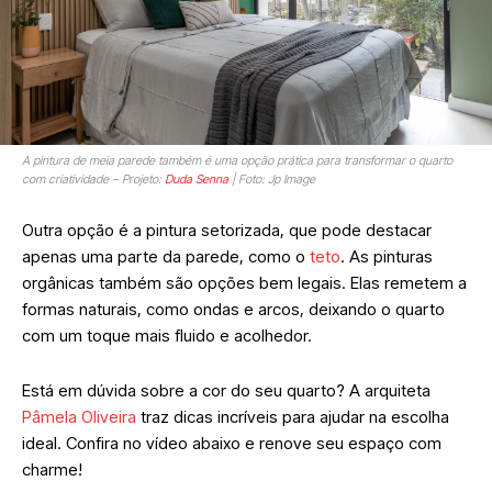
A pintura de meia parede também é uma opção prática para transformar o quarto
com criatividade – Projeto:
Duda Senna
| Foto: Jp Image
Outra opção é a pintura setorizada, que pode destacar
apenas uma parte da parede, como o
teto
. As pinturas
orgânicas também são opções bem legais. Elas remetem a
formas naturais, como ondas e arcos, deixando o quarto
com um toque mais fluido e acolhedor.
Está em dúvida sobre a cor do seu quarto? A arquiteta
Pâmela Oliveira
traz dicas incríveis para ajudar na escolha
ideal. Confira no vídeo abaixo e renove seu espaço com
charme!