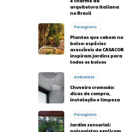
e charme da
arquitetura italiana
no Brasil
Paisagismo
Plantas que cabem no
bolso: espécies
acessíveis da CASACOR
inspiram jardins para
todos os bolsos
Ambientes
Chuveiro cromado:
dicas de compra,
instalação e limpeza
Paisagismo
Jardim sensorial:
paisagistas explicam