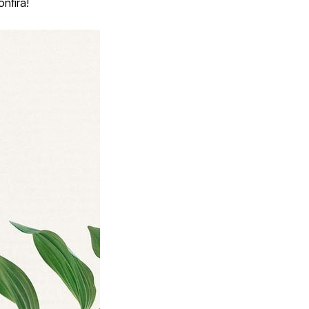
onfira!