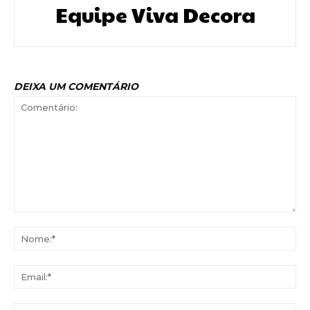
Equipe Viva Decora
DEIXA UM COMENTÁRIO
Comentário:
No
Ema
Web