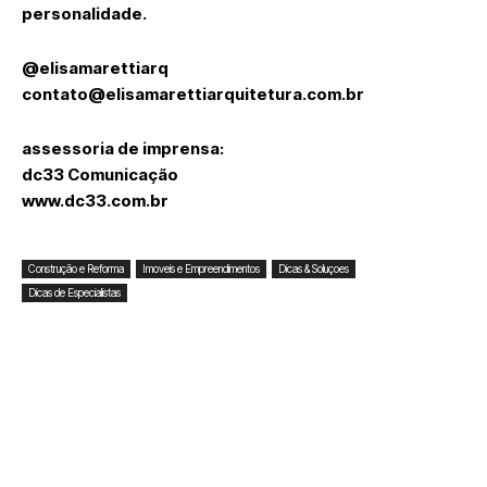
personalidade.
@elisamarettiarq
contato@elisamarettiarquitetura.com.br
assessoria de imprensa:
dc33 Comunicação
www.dc33.com.br
Construção e Reforma
Imoveis e Empreendimentos
Dicas & Soluçoes
Dicas de Especialistas