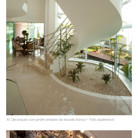
10. Decoração com jardim embaixo da escada branca – Foto aquilesnicol