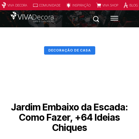
VIVA DECORA
COMUNIDADE
INSPIRAÇÃO
VIVA SHOP
BLOG
DECORAÇÃO DE CASA
Jardim Embaixo da Escada:
Como Fazer, +64 Ideias
Chiques