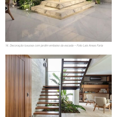
14. Decoração luxuosa com jardim embaixo da escada – Foto Lais Areas Faria