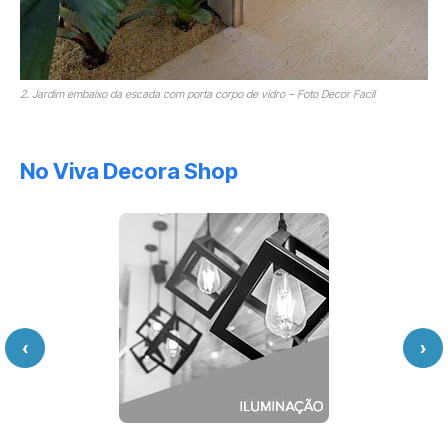
2. Jardim embaixo da escada com porta corpo de vidro – Foto Decor Facil
No Viva Decora Shop
‹
›