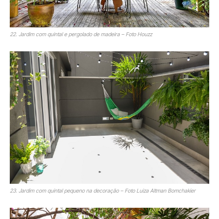
22. Jardim com quintal e pergolado de madeira – Foto Houzz
23. Jardim com quintal pequeno na decoração – Foto Luiza Altman Bomchakier