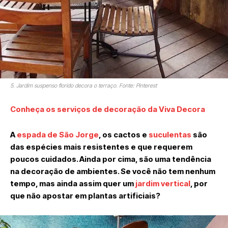
5. Jardim suspenso florido decora o terraço. Fonte: Pinterest
Conheça os serviços de decoração da Viva Decora
A
espada de São Jorge
, os cactos e
suculentas
são
das espécies mais resistentes e que requerem
poucos cuidados. Ainda por cima, são uma tendência
na decoração de ambientes. Se você não tem nenhum
tempo, mas ainda assim quer um
jardim vertical
, por
que não apostar em plantas artificiais?