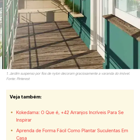
1. Jardim suspenso por fios de nylon decoram graciosamente a varanda do imóvel.
Fonte: Pinterest
Veja também:
Kokedama: O Que é, +42 Arranjos Incríveis Para Se
Inspirar
Aprenda de Forma Fácil Como Plantar Suculentas Em
Casa