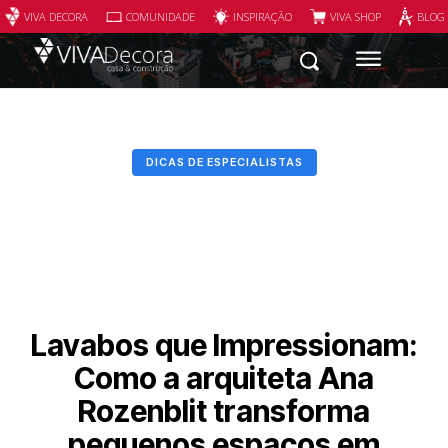
VIVA DECORA
COMUNIDADE
INSPIRAÇÃO
VIVA SHOP
BLOG
DICAS DE ESPECIALISTAS
Lavabos que Impressionam:
Como a arquiteta Ana
Rozenblit transforma
pequenos espaços em