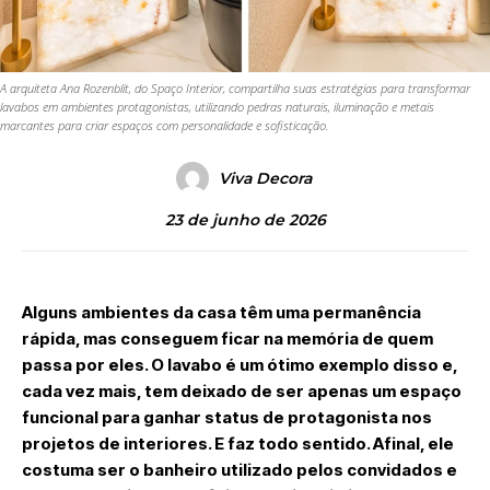
A arquiteta Ana Rozenblit, do Spaço Interior, compartilha suas estratégias para transformar
lavabos em ambientes protagonistas, utilizando pedras naturais, iluminação e metais
marcantes para criar espaços com personalidade e sofisticação.
Viva Decora
23 de junho de 2026
Alguns ambientes da casa têm uma permanência
rápida, mas conseguem ficar na memória de quem
passa por eles. O lavabo é um ótimo exemplo disso e,
cada vez mais, tem deixado de ser apenas um espaço
funcional para ganhar status de protagonista nos
projetos de interiores. E faz todo sentido. Afinal, ele
costuma ser o banheiro utilizado pelos convidados e