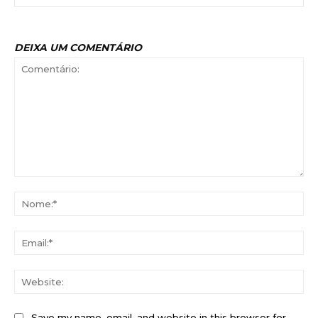
DEIXA UM COMENTÁRIO
Comentário:
No
Ema
Web
Save my name, email, and website in this browser for