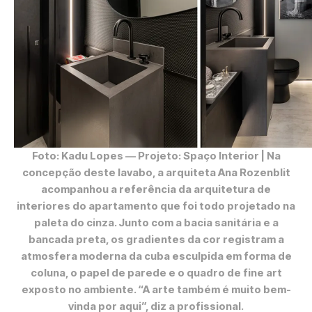
Foto: Kadu Lopes
— Projeto: Spaço Interior | Na
concepção deste lavabo, a arquiteta Ana Rozenblit
acompanhou a referência da arquitetura de
interiores do apartamento que foi todo projetado na
paleta do cinza. Junto com a bacia sanitária e a
bancada preta, os gradientes da cor registram a
atmosfera moderna da cuba esculpida em forma de
coluna, o papel de parede e o quadro de fine art
exposto no ambiente. “A arte também é muito bem-
vinda por aqui”, diz a profissional.