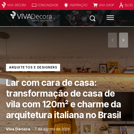
VIVA DECORA
COMUNIDADE
INSPIRAÇÃO
VIVA SHOP
BLOG
ARQUITETOS E DESIGNERS
Lar com cara de casa:
transformação de casa de
vila com 120m² e charme da
arquitetura italiana no Brasil
Viva Decora
-
7 de agosto de 2026