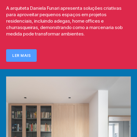
A arquiteta Daniela Funari apresenta soluções criativas
para aproveitar pequenos espaços em projetos
residenciais, incluindo adegas, home offices e
churrasqueiras, demonstrando como a marcenaria sob
medida pode transformar ambientes.
LER MAIS