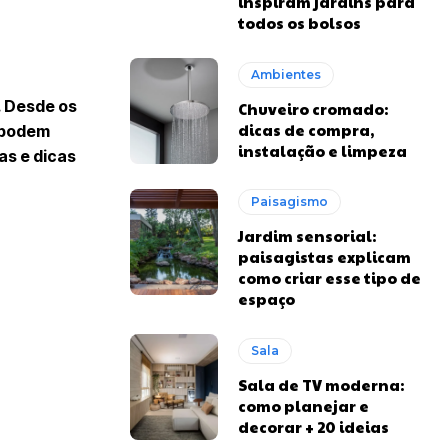
inspiram jardins para
todos os bolsos
Ambientes
. Desde os
Chuveiro cromado:
dicas de compra,
s podem
instalação e limpeza
as e dicas
Paisagismo
Jardim sensorial:
paisagistas explicam
como criar esse tipo de
espaço
Sala
Sala de TV moderna:
como planejar e
decorar + 20 ideias