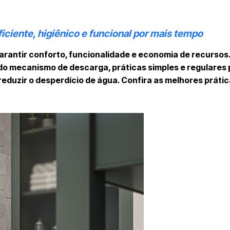
ficiente, higiênico e funcional por mais tempo
arantir conforto, funcionalidade e economia de recursos
do mecanismo de descarga, práticas simples e regulare
 reduzir o desperdício de água. Confira as melhores prátic