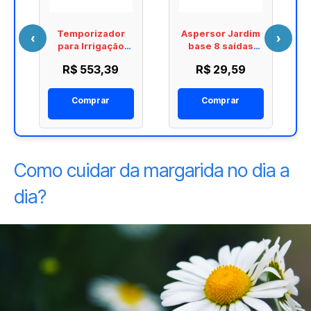
Temporizador
Aspersor Jardim
‹
›
para Irrigação
base 8 saídas
Digital TW30
Amanco
R$ 553,39
R$ 29,59
Jardim Amanco
Comprar
Comprar
Como cuidar da margarida no dia a
dia?