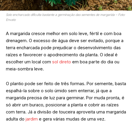
Solo encharcado dificulta bastante a germinação das sementes de margarida – Foto:
Envato
A margarida cresce melhor em solo leve, fértil e com boa
drenagem. O excesso de água deve ser evitado, porque a
terra encharcada pode prejudicar o desenvolvimento das
raízes e favorecer o apodrecimento da planta. O ideal é
escolher um local com
sol direto
em boa parte do dia ou
meia-sombra leve.
O plantio pode ser feito de três formas. Por semente, basta
espalhá-la sobre o solo úmido sem enterrar, já que a
margarida precisa de luz para germinar. Por muda pronta, é
só abrir um buraco, posicionar a planta e cobrir as raízes
com terra. Já a divisão de touceira aproveita uma margarida
adulta do
jardim
e gera várias mudas de uma vez.