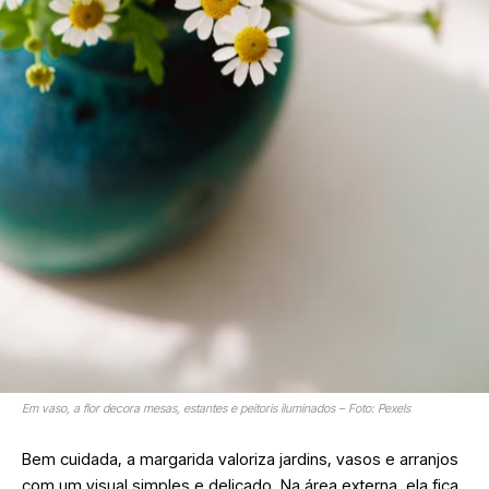
Em vaso, a flor decora mesas, estantes e peitoris iluminados – Foto: Pexels
Bem cuidada, a margarida valoriza jardins, vasos e arranjos
com um visual simples e delicado. Na área externa, ela fica