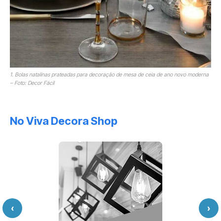
1. Bolas natalinas prateadas para decoração de mesa de ceia de ano novo moderna
– Foto: Decor Fácil
No Viva Decora Shop
‹
›