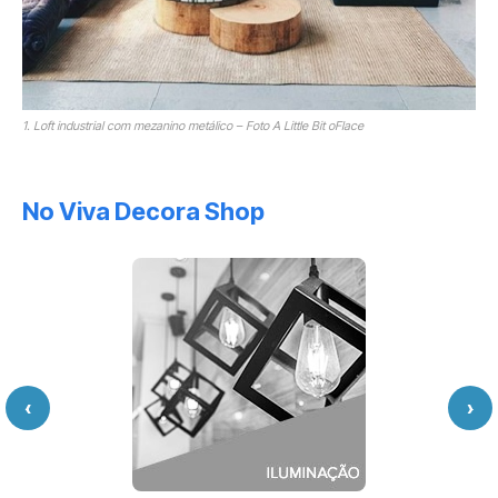
1. Loft industrial com mezanino metálico – Foto A Little Bit oFlace
No Viva Decora Shop
‹
›