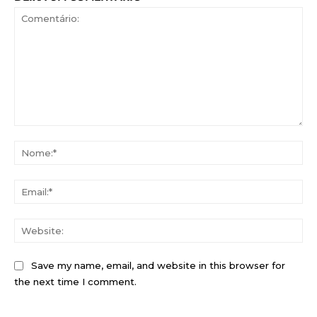
Comentário:
No
Ema
Web
Save my name, email, and website in this browser for
the next time I comment.