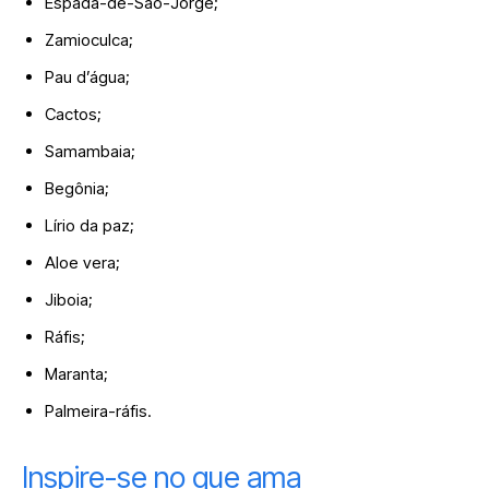
Espada-de-São-Jorge;
Zamioculca;
Pau d’água;
Cactos;
Samambaia;
Begônia;
Lírio da paz;
Aloe vera;
Jiboia;
Ráfis;
Maranta;
Palmeira-ráfis.
Inspire-se no que ama