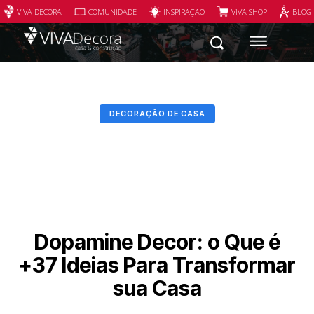
VIVA DECORA
COMUNIDADE
INSPIRAÇÃO
VIVA SHOP
BLOG
DECORAÇÃO DE CASA
Dopamine Decor: o Que é
+37 Ideias Para Transformar
sua Casa