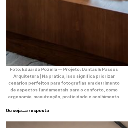
Foto: Eduardo Pozella
— Projeto: Dantas & Passos
Arquitetura | Na prática, isso significa priorizar
cenários perfeitos para fotografias em detrimento
de aspectos fundamentais para o conforto, como
ergonomia, manutenção, praticidade e acolhimento.
Ou seja…a resposta