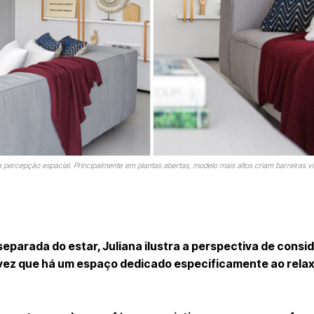
na percepção espacial. Principalmente em plantas abertas, modelo mais altos criam barreiras v
eparada do estar, Juliana ilustra a perspectiva de consi
 vez que há um espaço dedicado especificamente ao rela