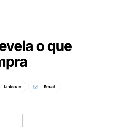
revela o que
mpra
Linkedin
Email