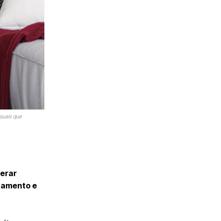
isuais que
derar
xamento e