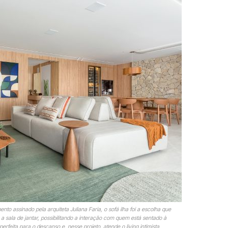
to assinado pela arquiteta Juliana Faria, o sofá ilha foi a escolha que
 a sala de jantar, possibilitando a interação com quem está sentado à
erfeita para o descanso e, nesse projeto, atende o living intimista