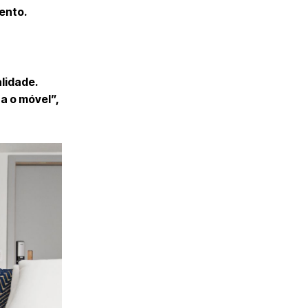
ento.
alidade.
a o móvel”,