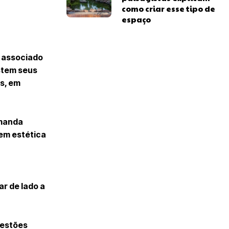
como criar esse tipo de
espaço
é associado
stem seus
is, em
emanda
em estética
r de lado a
uestões