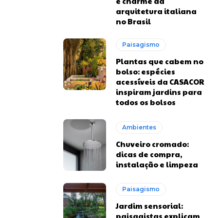
e charme da
arquitetura italiana
no Brasil
Paisagismo
Plantas que cabem no
bolso: espécies
acessíveis da CASACOR
inspiram jardins para
todos os bolsos
Ambientes
Chuveiro cromado:
dicas de compra,
instalação e limpeza
Paisagismo
Jardim sensorial:
paisagistas explicam