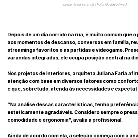
presente na varanda | Foto: Gustavo Awad
Depois de um dia corrido na rua, é muito comum que o 
aos momentos de descanso, conversas em família, re
streamings favoritos e as partidas e videogame. Presen
varandas integradas, ele ocupa posição central na di
Nos projetos de interiores, arquiteta Juliana Faria af
atenção com base em diversos fatores como conforto,
e que, sobretudo, atenda às necessidades e expectat
“Na análise dessas características, tenho preferência
esteticamente agradáveis. Considero sempre o pressup
comodidade e ergonomia”, avalia a profissional.
Ainda de acordo com ela, a seleção começa com a anál