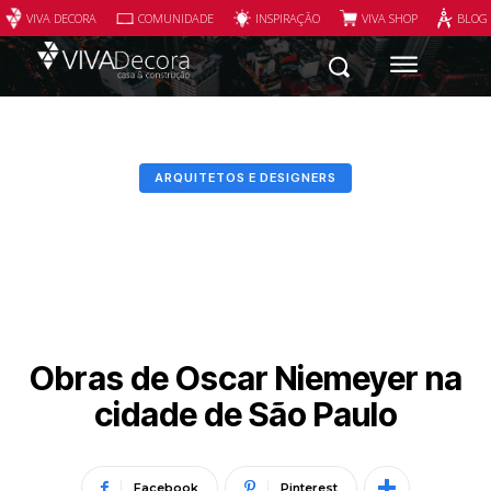
VIVA DECORA
COMUNIDADE
INSPIRAÇÃO
VIVA SHOP
BLOG
ARQUITETOS E DESIGNERS
Obras de Oscar Niemeyer na
cidade de São Paulo
Facebook
Pinterest