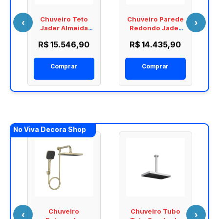
Chuveiro Teto
Chuveiro Parede
‹
›
Jader Almeida
Redondo Jader
x
Deca Black Matte
Almeida Deca
R$ 15.546,90
R$ 14.435,90
d
2107.BL.TET.MT
Black Matte
T
2107.BL.CT.MT
Comprar
Comprar
No Viva Decora Shop
Chuveiro
Chuveiro Tubo
‹
›