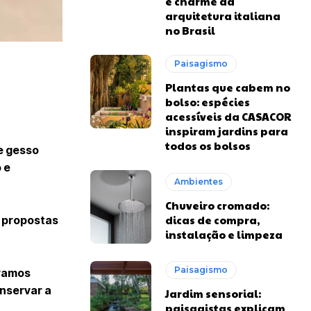
e charme da
arquitetura italiana
no Brasil
Paisagismo
Plantas que cabem no
bolso: espécies
acessíveis da CASACOR
inspiram jardins para
todos os bolsos
e gesso
 e
Ambientes
Chuveiro cromado:
dicas de compra,
s propostas
instalação e limpeza
Paisagismo
 vamos
onservar a
Jardim sensorial:
paisagistas explicam