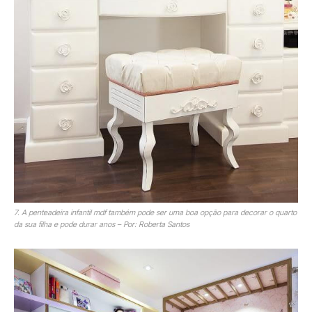
7. A penteadeira infantil mdf também pode ser uma boa opção para decorar o quarto
da sua filha e pode durar anos – Por: Roberta Santos