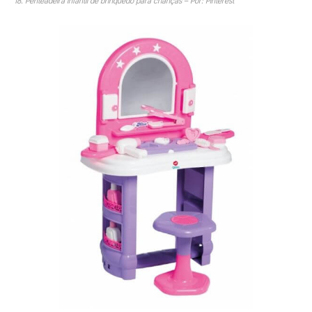
18. Penteadeira infantil de brinquedo para crianças – Por: Pinterest