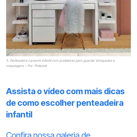
5. Penteadeira camarim infantil com prateleiras para guardar brinquedos e
maquiagens – Por: Pinterest
Assista o vídeo com mais dicas
de como escolher penteadeira
infantil
Confira nossa galeria de