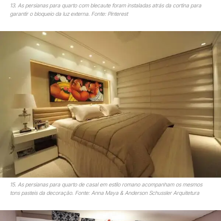
13. As persianas para quarto com blecaute foram instaladas atrás da cortina para
garantir o bloqueio da luz externa. Fonte: Pinterest
15. As persianas para quarto de casal em estilo romano acompanham os mesmos
tons pasteis da decoração. Fonte: Anna Maya & Anderson Schussler Arquitetura