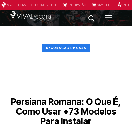
VIVA DECORA
COMUNIDADE
INSPIRAÇÃO
VIVA SHOP
BLOG
DECORAÇÃO DE CASA
Persiana Romana: O Que É,
Como Usar +73 Modelos
Para Instalar