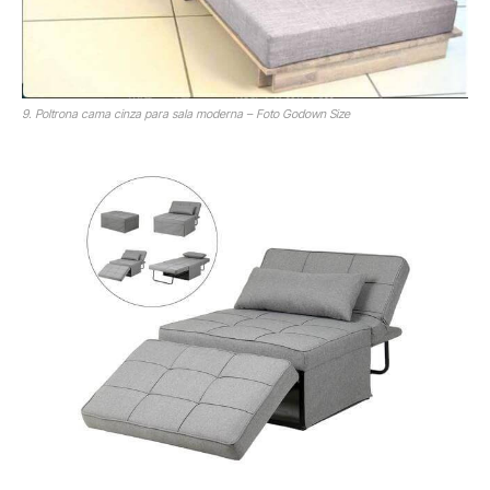
9. Poltrona cama cinza para sala moderna – Foto Godown Size