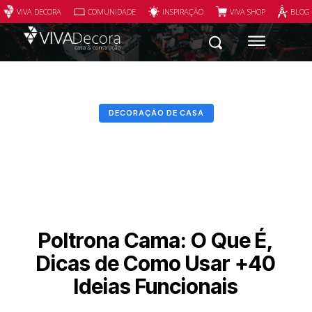
VIVA DECORA
COMUNIDADE
INSPIRAÇÃO
VIVA SHOP
BLOG
DECORAÇÃO DE CASA
Poltrona Cama: O Que É,
Dicas de Como Usar +40
Ideias Funcionais