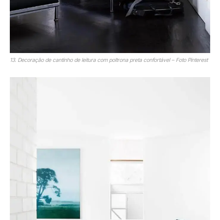
13. Decoração de cantinho de leitura com poltrona preta confortável – Foto Pinterest